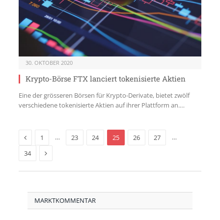
30. OKTOBER 2020
Krypto-Börse FTX lanciert tokenisierte Aktien
Eine der grösseren Börsen für Krypto-Derivate, bietet zwölf
verschiedene tokenisierte Aktien auf ihrer Plattform an.…
Previous
…
…
1
23
24
25
26
27
Next
34
MARKTKOMMENTAR