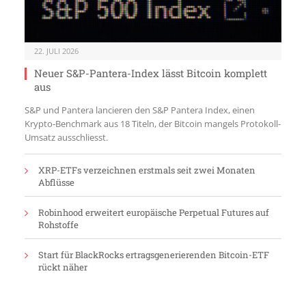
22. JULI 2026
Neuer S&P-Pantera-Index lässt Bitcoin komplett
aus
S&P und Pantera lancieren den S&P Pantera Index, einen
Krypto-Benchmark aus 18 Titeln, der Bitcoin mangels Protokoll-
Umsatz ausschliesst.
XRP-ETFs verzeichnen erstmals seit zwei Monaten
Abflüsse
Robinhood erweitert europäische Perpetual Futures auf
Rohstoffe
Start für BlackRocks ertragsgenerierenden Bitcoin-ETF
rückt näher