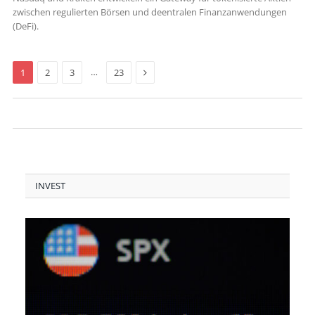
zwischen regulierten Börsen und deentralen Finanzanwendungen
(DeFi).
Next
…
1
2
3
23
INVEST