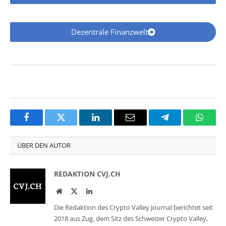
Dezentrale Finanzwelt
Facebook
Twitter
LinkedIn
Email
Telegram
Whats
ÜBER DEN AUTOR
REDAKTION CVJ.CH
Website
Twitter
LinkedIn
Die Redaktion des Crypto Valley Journal berichtet seit
2018 aus Zug, dem Sitz des Schweizer Crypto Valley,