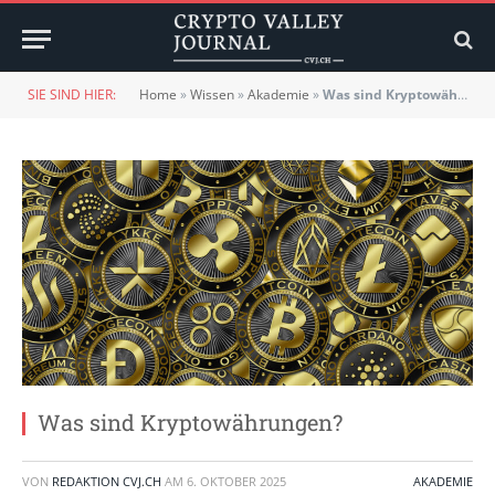
SIE SIND HIER:
Home
»
Wissen
»
Akademie
»
Was sind Kryptowährungen?
Was sind Kryptowährungen?
VON
REDAKTION CVJ.CH
AM
6. OKTOBER 2025
AKADEMIE