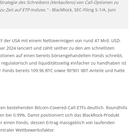
trategie des Schreibens (Verkaufens) von Call-Optionen zu
u Zeit auf ETP-Indizes." -
BlackRock, SEC-Filing S-1/A, Juni
n-ETF der USA mit einem Nettovermögen von rund 47 Mrd. USD.
ar 2024 lanciert und zählt seither zu den am schnellsten
tionen auf einen bereits börsengehandelten Fonds schreibt,
regulatorisch und liquiditätsseitig einfacher zu handhaben ist
der Fonds bereits 109.96 BTC sowie 90'901 IBIT-Anteile und hatte
sten bestehenden Bitcoin-Covered-Call-ETFs deutlich. Roundhills
en bei 0.99%. Damit positioniert sich das BlackRock-Produkt
r einen Fonds, dessen Ertrag massgeblich von laufenden
entraler Wettbewerbsfaktor.