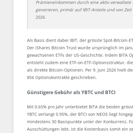
Prämieneinkommen durch eine aktiv verwaltete S
generieren, primär auf IBIT-Anteile und von Zeit z
2026
Als Basis dient dabei IBIT, der grösste Spot-Bitcoi
Der iShares Bitcoin Trust wurde ursprünglich im Janu
gewachsenen ETFs der US-Geschichte. Indem BITA Op
entsteht zudem eine ETF-on-ETF-Optionsstruktur, die 
als direkte Bitcoin-Optionen. Per 9. Juni 2026 hielt 
856 Optionskontrakte geschrieben.
Günstigere Gebühr als YBTC und BTCI
Mit 0.65% pro Jahr unterbietet BITA die beiden grös
YBTC verlangt 0.95%, der BTCI von NEOS liegt hingeg
mindestens 30 Basispunkte unter der Konkurrenz. Fü
Ausschüttungen lebt, ist die Kostenbasis somit ein z