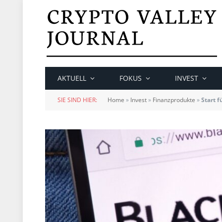
AKTUELL
FOKUS
INVEST
SIE SIND HIER:
Home
»
Invest
»
Finanzprodukte
»
Start 