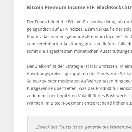
Bitcoin Premium Income ETF: BlackRocks Str
Der Fonds bildet die Bitcoin-Preisentwicklung ab und 
gelegentlich auf ETP-Indizes. Beim Verkauf einer s
Käufer, das namensgebende „Premium Income". Im Ge
zum vereinbarten Ausübungspreis zu liefern, falls d
somit die angestrebten monatlichen Ausschüttungen
Der Zielkonflikt der Strategie ist klar umrissen. In 
Ausübungspreises gekappt, da der Fonds zum Strike l
Seitwärts- oder moderaten Aufwärtsphasen hingeg
Kursgewinne übertreffen, was das Produkt für einko
zudem mit der impliziten Volatilität des Basiswerts ste
Prämien im Bitcoin-Segment entsprechend höher aus. 
„Zweck des Trusts ist es, generell die Wertentwi