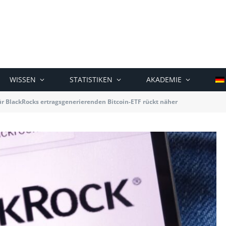
WISSEN
STATISTIKEN
AKADEMIE
für BlackRocks ertragsgenerierenden Bitcoin-ETF rückt näher