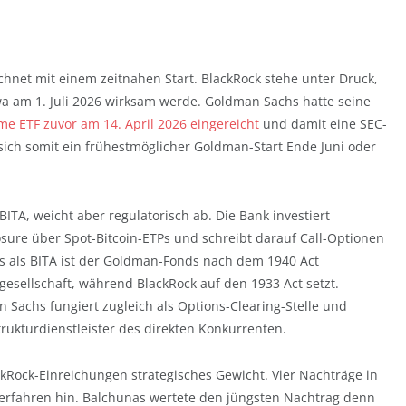
chnet mit einem zeitnahen Start. BlackRock stehe unter Druck,
 am 1. Juli 2026 wirksam werde. Goldman Sachs hatte seine
e ETF zuvor am 14. April 2026 eingereicht
und damit eine SEC-
 sich somit ein frühestmöglicher Goldman-Start Ende Juni oder
ITA, weicht aber regulatorisch ab. Die Bank investiert
ure über Spot-Bitcoin-ETPs und schreibt darauf Call-Optionen
s als BITA ist der Goldman-Fonds nach dem 1940 Act
gesellschaft, während BlackRock auf den 1933 Act setzt.
n Sachs fungiert zugleich als Options-Clearing-Stelle und
strukturdienstleister des direkten Konkurrenten.
kRock-Einreichungen strategisches Gewicht. Vier Nachträge in
erfahren hin. Balchunas wertete den jüngsten Nachtrag denn