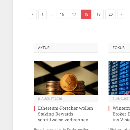
Previous
Next
…
1
16
17
18
19
20
AKTUELL
FOKUS
6. AUGUST 2026
7. AUGUST 
Ethereum-Forscher wollen
Winterm
Staking-Rewards
Broker-D
schrittweise verbrennen
ins Visi
Forscher um Justin Drake wollen
Wintermutes 