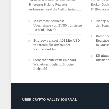
Ethereum Staking-Rewards
Broker-Deal
verbrennen und die Netto-Emission
FINRA, womit
ab 60.25 Mio. ETH auf null senken.
ETF-Anteile 
Mastercard schliesst
Clarity 
Übernahme von BVNK für bis zu
der Som
1.8 Mrd. USD ab
Robinhoo
Strategy verkauft 104 Mio. USD
Registri
in Bitcoin für Umbau der
in Gross
Kapitalstruktur
EU nimm
Sicherheitslücke in Coldcard-
Russlan
Wallets ermöglicht Bitcoin-
Diebstahl
ÜBER CRYPTO VALLEY JOURNAL