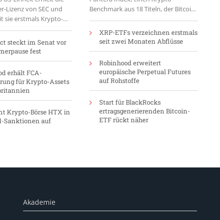
er-Lizenz von SEC und
Benchmark aus 18 Titeln, der Bitcoin
 sie erstmals Krypto-
mangels Protokoll-Umsatz
abwickeln darf.
ausschliesst.
XRP-ETFs verzeichnen erstmals
seit zwei Monaten Abflüsse
Act steckt im Senat vor
merpause fest
Robinhood erweitert
europäische Perpetual Futures
d erhält FCA-
auf Rohstoffe
erung für Krypto-Assets
britannien
Start für BlackRocks
ertragsgenerierenden Bitcoin-
t Krypto-Börse HTX in
ETF rückt näher
d-Sanktionen auf
Akademie