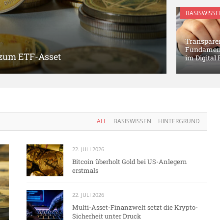
BASISWISSE
Transparen
Fundament 
 zum ETF-Asset
im Digital
ALL
BASISWISSEN
HINTERGRUND
22. JULI 2026
Bitcoin überholt Gold bei US-Anlegern
erstmals
22. JULI 2026
Multi-Asset-Finanzwelt setzt die Krypto-
Sicherheit unter Druck