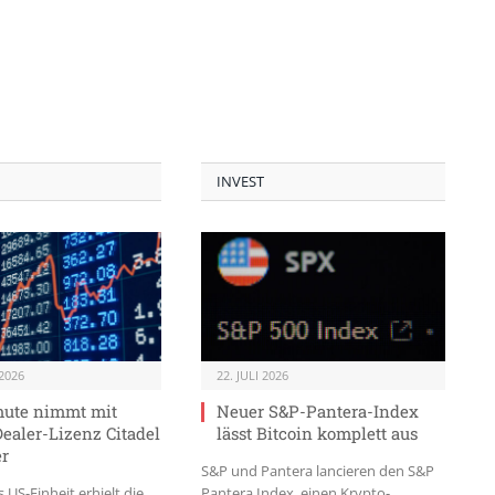
INVEST
2026
22. JULI 2026
ute nimmt mit
Neuer S&P-Pantera-Index
ealer-Lizenz Citadel
lässt Bitcoin komplett aus
er
S&P und Pantera lancieren den S&P
US-Einheit erhielt die
Pantera Index, einen Krypto-