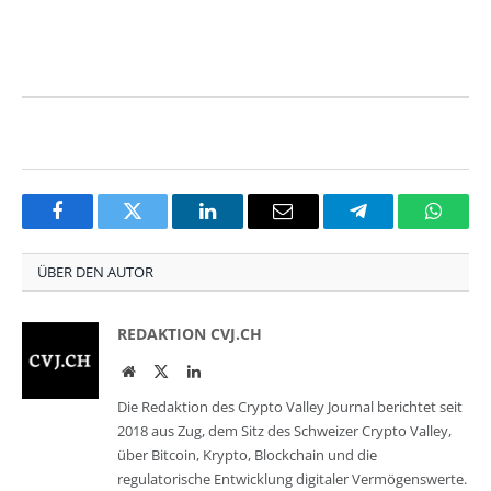
Facebook
Twitter
LinkedIn
Email
Telegram
Whats
ÜBER DEN AUTOR
REDAKTION CVJ.CH
Website
Twitter
LinkedIn
Die Redaktion des Crypto Valley Journal berichtet seit
2018 aus Zug, dem Sitz des Schweizer Crypto Valley,
über Bitcoin, Krypto, Blockchain und die
regulatorische Entwicklung digitaler Vermögenswerte.