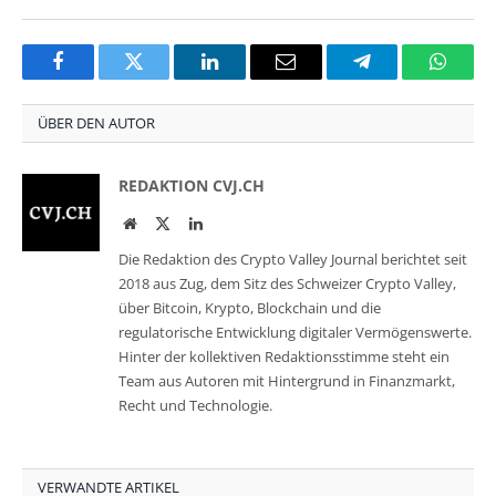
Facebook
Twitter
LinkedIn
Email
Telegram
Whats
ÜBER DEN AUTOR
REDAKTION CVJ.CH
Website
Twitter
LinkedIn
Die Redaktion des Crypto Valley Journal berichtet seit
2018 aus Zug, dem Sitz des Schweizer Crypto Valley,
über Bitcoin, Krypto, Blockchain und die
regulatorische Entwicklung digitaler Vermögenswerte.
Hinter der kollektiven Redaktionsstimme steht ein
Team aus Autoren mit Hintergrund in Finanzmarkt,
Recht und Technologie.
VERWANDTE ARTIKEL