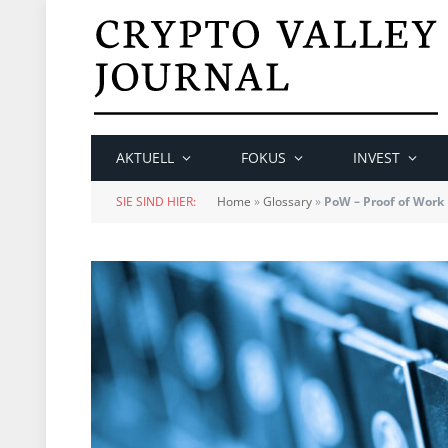
AKTUELL
FOKUS
INVEST
SIE SIND HIER:
Home
»
Glossary
»
PoW – Proof of Work