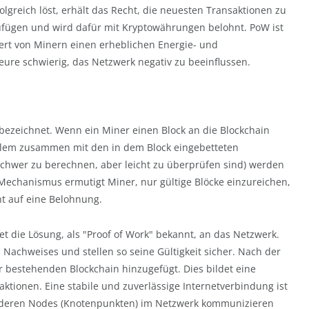
lgreich löst, erhält das Recht, die neuesten Transaktionen zu
zufügen und wird dafür mit Kryptowährungen belohnt. PoW ist
dert von Minern einen erheblichen Energie- und
ure schwierig, das Netzwerk negativ zu beeinflussen.
 bezeichnet. Wenn ein Miner einen Block an die Blockchain
blem zusammen mit den in dem Block eingebetteten
schwer zu berechnen, aber leicht zu überprüfen sind) werden
echanismus ermutigt Miner, nur gültige Blöcke einzureichen,
ht auf eine Belohnung.
det die Lösung, als "Proof of Work" bekannt, an das Netzwerk.
 Nachweises und stellen so seine Gültigkeit sicher. Nach der
 bestehenden Blockchain hinzugefügt. Dies bildet eine
ktionen. Eine stabile und zuverlässige Internetverbindung ist
anderen Nodes (Knotenpunkten) im Netzwerk kommunizieren