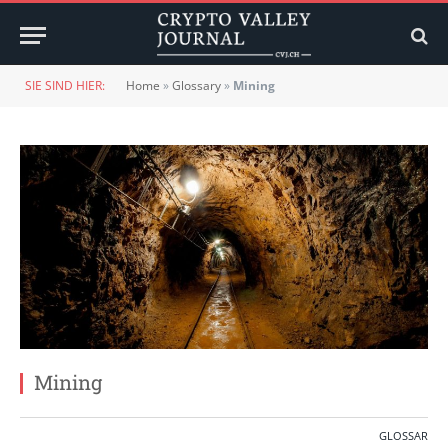
SIE SIND HIER:
Home
»
Glossary
»
Mining
Mining
GLOSSAR