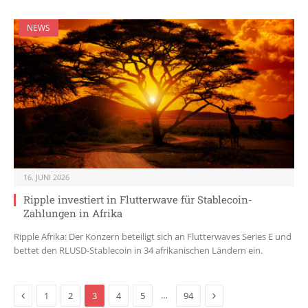
NEWS
16. JUNI 2026
Ripple investiert in Flutterwave für Stablecoin-
Zahlungen in Afrika
Ripple Afrika: Der Konzern beteiligt sich an Flutterwaves Series E und
bettet den RLUSD-Stablecoin in 34 afrikanischen Ländern ein.
Previous
Next
…
1
2
3
4
5
94