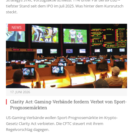
Strategys STRC Vorzugsaktie schliesst 11% unter Par bei 89 USD –
tiefster Stand seit dem IPO im Juli 2025. Was hinter dem Kursrutsch
steckt.
NEWS
17. JUNI 2026
Clarity Act: Gaming-Verbände fordern Verbot von Sport-
Prognosemärkten
US-Gaming-Verbände wollen Sport-Prognosemärkte im Krypto-
Gesetz Clarity Act verbieten. Die CFTC steuert mit ihrem
Regelvorschlag dagegen.