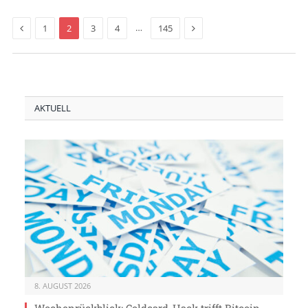
Previous
Next
…
1
2
3
4
145
AKTUELL
8. AUGUST 2026