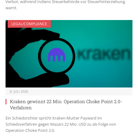
Verbot, während Indiens Steuerbehörde vor Steuerhinterziehung
warnt.
LEGAL/COMPLIANCE
8. JULI 2026
Kraken gewinnt 22 Mio. Operation Choke Point 2.0-
Verfahren
Ein Schiedsrichter spricht Kraken-Mutter Payward im
Schiedsverfahren gegen Mazars 22 Mio. USD zu als Folge von
Operation Choke Point 2.0.