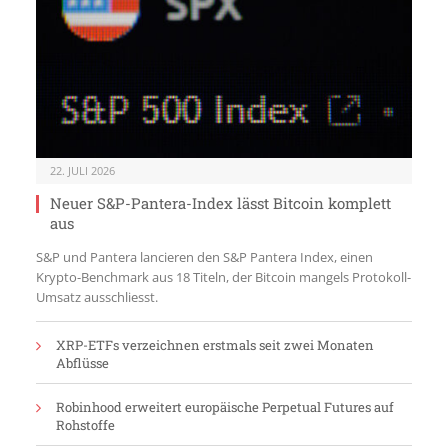
22. JULI 2026
Neuer S&P-Pantera-Index lässt Bitcoin komplett
aus
S&P und Pantera lancieren den S&P Pantera Index, einen
Krypto-Benchmark aus 18 Titeln, der Bitcoin mangels Protokoll-
Umsatz ausschliesst.
XRP-ETFs verzeichnen erstmals seit zwei Monaten
Abflüsse
Robinhood erweitert europäische Perpetual Futures auf
Rohstoffe