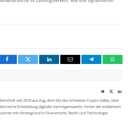
Bankenbranche im Zahlungsverkehr. Alle drei signalisierten
Facebook
Twitter
LinkedIn
Email
Telegram
Whats
Website
Twitter
Lin
berichtet seit 2018 aus Zug, dem Sitz des Schweizer Crypto Valley, über
ulatorische Entwicklung digitaler Vermögenswerte. Hinter der kollektiven
utoren mit Hintergrund in Finanzmarkt, Recht und Technologie.