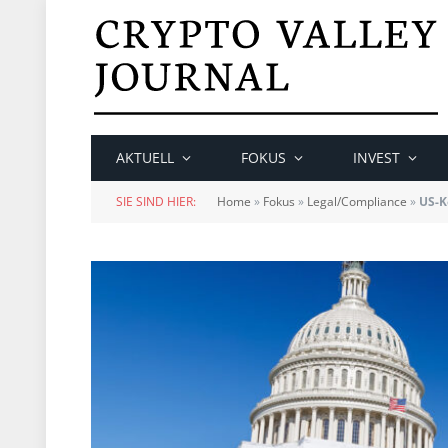
AKTUELL
FOKUS
INVEST
SIE SIND HIER:
Home
»
Fokus
»
Legal/Compliance
»
US-K