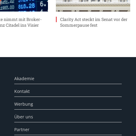
e nimmt mit Broker-
Clarity Act steckt im Senat vor der
nz Citadel ins Visier
Sommerpause fest
Akademie
Kontakt
Werbung
Über uns
Partner