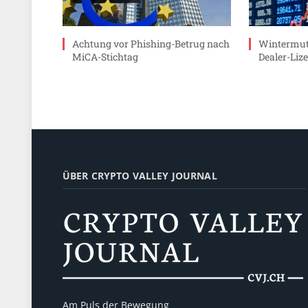
Achtung vor Phishing-Betrug nach
Wintermut
MiCA-Stichtag
Dealer-Lize
ÜBER CRYPTO VALLEY JOURNAL
Am Puls der Bewegung