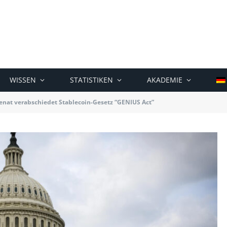
WISSEN
STATISTIKEN
AKADEMIE
enat verabschiedet Stablecoin-Gesetz “GENIUS Act”