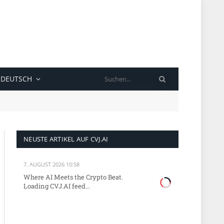
SUCHE
DEUTSCH
NEUSTE ARTIKEL AUF CVJ.AI
7. AUGUST 2026 10:58
Where AI Meets the Crypto Beat.
Loading CVJ.AI feed...
kedIn