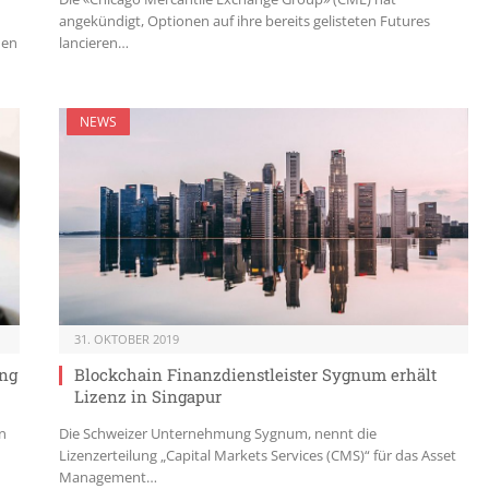
angekündigt, Optionen auf ihre bereits gelisteten Futures
hen
lancieren…
NEWS
31. OKTOBER 2019
ung
Blockchain Finanzdienstleister Sygnum erhält
Lizenz in Singapur
in
Die Schweizer Unternehmung Sygnum, nennt die
Lizenzerteilung „Capital Markets Services (CMS)“ für das Asset
Management…