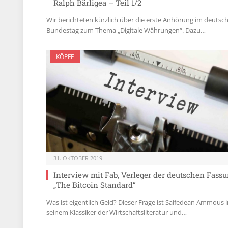
Ralph Bärligea – Teil 1/2
Wir berichteten kürzlich über die erste Anhörung im deutsc
Bundestag zum Thema „Digitale Währungen“. Dazu…
KÖPFE
31. OKTOBER 2019
Interview mit Fab, Verleger der deutschen Fass
„The Bitcoin Standard“
Was ist eigentlich Geld? Dieser Frage ist Saifedean Ammous 
seinem Klassiker der Wirtschaftsliteratur und…