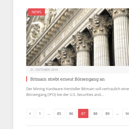
NEWS
31. OKTOBER 2019
Bitmain strebt erneut Börsengang an
Der Mining Hardware Hersteller Bitmain soll vertraulich ein
Börsengang (IPO) bei der U.S. Securities and…
Previous
…
…
1
85
86
87
88
89
9