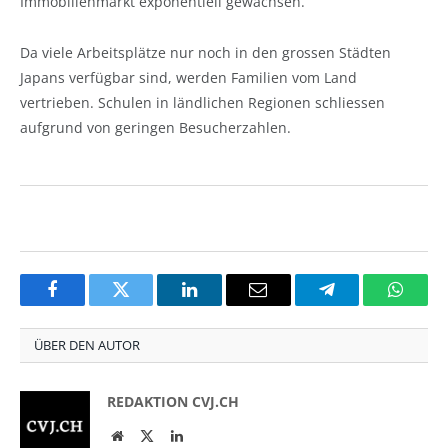
Immobilienmarkt exponentiell gewachsen.
Da viele Arbeitsplätze nur noch in den grossen Städten
Japans verfügbar sind, werden Familien vom Land
vertrieben. Schulen in ländlichen Regionen schliessen
aufgrund von geringen Besucherzahlen.
Facebook
Twitter
LinkedIn
Email
Telegram
Whats
ÜBER DEN AUTOR
REDAKTION CVJ.CH
Website
Twitter
LinkedIn