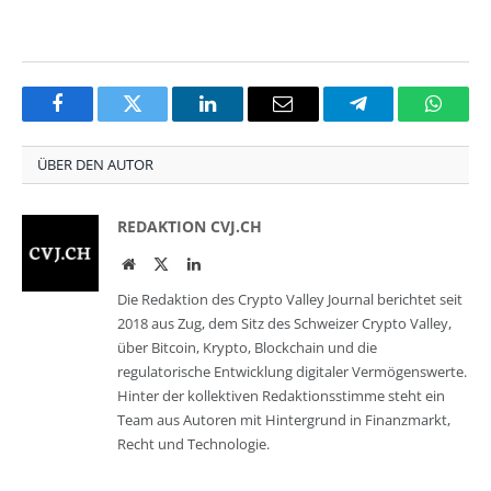
Facebook
Twitter
LinkedIn
Email
Telegram
Whats
ÜBER DEN AUTOR
REDAKTION CVJ.CH
Website
Twitter
LinkedIn
Die Redaktion des Crypto Valley Journal berichtet seit
2018 aus Zug, dem Sitz des Schweizer Crypto Valley,
über Bitcoin, Krypto, Blockchain und die
regulatorische Entwicklung digitaler Vermögenswerte.
Hinter der kollektiven Redaktionsstimme steht ein
Team aus Autoren mit Hintergrund in Finanzmarkt,
Recht und Technologie.