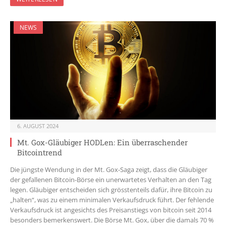
NEWS
6. AUGUST 2024
Mt. Gox-Gläubiger HODLen: Ein überraschender
Bitcointrend
Die jüngste Wendung in der Mt. Gox-Saga zeigt, dass die Gläubiger
der gefallenen Bitcoin-Börse ein unerwartetes Verhalten an den Tag
legen. Gläubiger entscheiden sich grösstenteils dafür, ihre Bitcoin zu
„halten“, was zu einem minimalen Verkaufsdruck führt. Der fehlende
Verkaufsdruck ist angesichts des Preisanstiegs von bitcoin seit 2014
besonders bemerkenswert. Die Börse Mt. Gox, über die damals 70 %