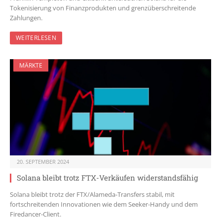
Tokenisierung von Finanzprodukten und grenzüberschreitende
Zahlungen.
WEITERLESEN
MÄRKTE
20. SEPTEMBER 2024
Solana bleibt trotz FTX-Verkäufen widerstandsfähig
Solana bleibt trotz der FTX/Alameda-Transfers stabil, mit
fortschreitenden Innovationen wie dem Seeker-Handy und dem
Firedancer-Client.