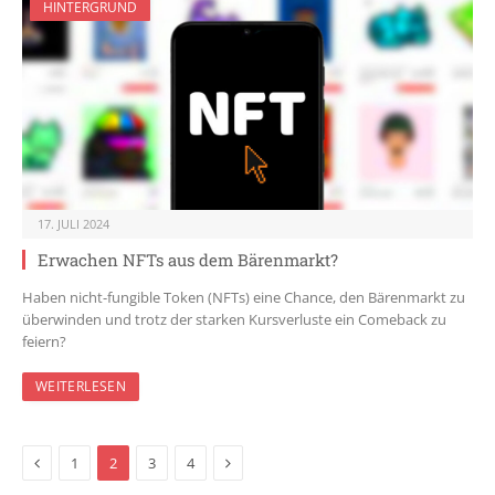
HINTERGRUND
17. JULI 2024
Erwachen NFTs aus dem Bärenmarkt?
Haben nicht-fungible Token (NFTs) eine Chance, den Bärenmarkt zu
überwinden und trotz der starken Kursverluste ein Comeback zu
feiern?
WEITERLESEN
Previous
Next
1
2
3
4