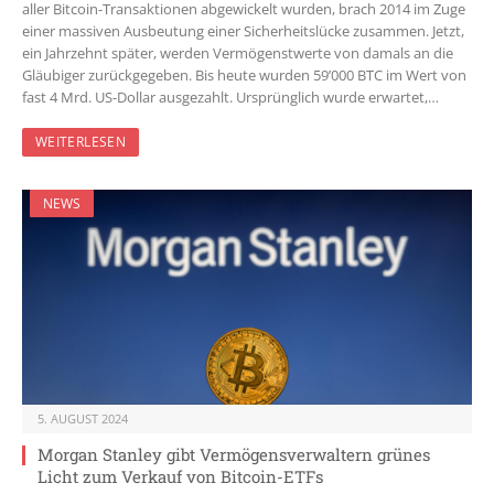
aller Bitcoin-Transaktionen abgewickelt wurden, brach 2014 im Zuge
einer massiven Ausbeutung einer Sicherheitslücke zusammen. Jetzt,
ein Jahrzehnt später, werden Vermögenstwerte von damals an die
Gläubiger zurückgegeben. Bis heute wurden 59’000 BTC im Wert von
fast 4 Mrd. US-Dollar ausgezahlt. Ursprünglich wurde erwartet,…
WEITERLESEN
NEWS
5. AUGUST 2024
Morgan Stanley gibt Vermögensverwaltern grünes
Licht zum Verkauf von Bitcoin-ETFs