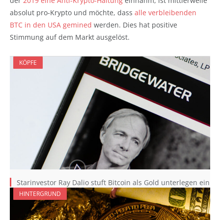
der
2019 eine Anti-Krypto-Haltung
einnahm, ist mittlerweile
absolut pro-Krypto und möchte, dass
alle verbleibenden
BTC in den USA gemined
werden. Dies hat positive
Stimmung auf dem Markt ausgelöst.
KÖPFE
Starinvestor Ray Dalio stuft Bitcoin als Gold unterlegen ein
HINTERGRUND