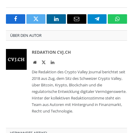
Facebook
Twitter
LinkedIn
Email
Telegram
Whats
ÜBER DEN AUTOR
REDAKTION CVJ.CH
Website
Twitter
LinkedIn
Die Redaktion des Crypto Valley Journal berichtet seit
2018 aus Zug, dem Sitz des Schweizer Crypto Valley,
über Bitcoin, Krypto, Blockchain und die
regulatorische Entwicklung digitaler Vermögenswerte.
Hinter der kollektiven Redaktionsstimme steht ein
Team aus Autoren mit Hintergrund in Finanzmarkt,
Recht und Technologie.