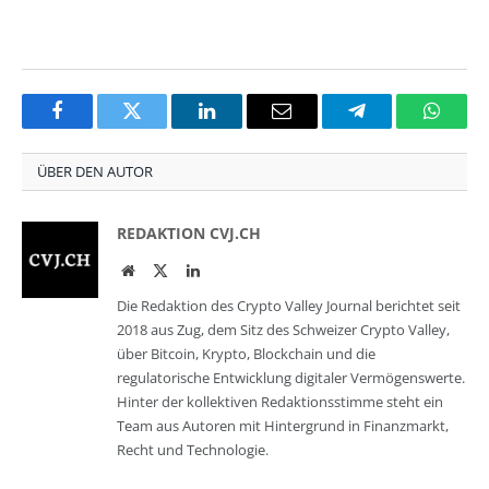
Facebook
Twitter
LinkedIn
Email
Telegram
Whats
ÜBER DEN AUTOR
REDAKTION CVJ.CH
Website
Twitter
LinkedIn
Die Redaktion des Crypto Valley Journal berichtet seit
2018 aus Zug, dem Sitz des Schweizer Crypto Valley,
über Bitcoin, Krypto, Blockchain und die
regulatorische Entwicklung digitaler Vermögenswerte.
Hinter der kollektiven Redaktionsstimme steht ein
Team aus Autoren mit Hintergrund in Finanzmarkt,
Recht und Technologie.