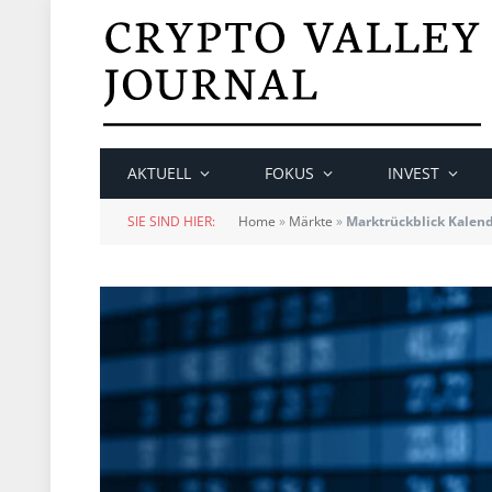
AKTUELL
FOKUS
INVEST
SIE SIND HIER:
Home
»
Märkte
»
Marktrückblick Kalen