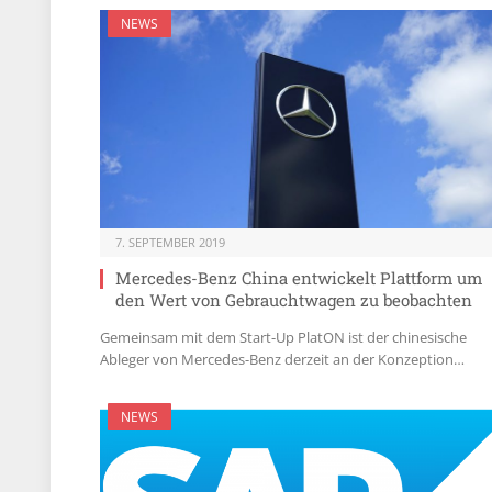
NEWS
7. SEPTEMBER 2019
Mercedes-Benz China entwickelt Plattform um
den Wert von Gebrauchtwagen zu beobachten
Gemeinsam mit dem Start-Up PlatON ist der chinesische
Ableger von Mercedes-Benz derzeit an der Konzeption…
NEWS