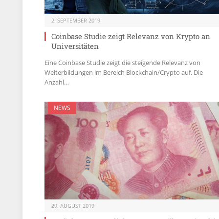
2. SEPTEMBER 2019
Coinbase Studie zeigt Relevanz von Krypto an
Universitäten
Eine Coinbase Studie zeigt die steigende Relevanz von
Weiterbildungen im Bereich Blockchain/Crypto auf. Die
Anzahl…
NEWS
29. AUGUST 2019