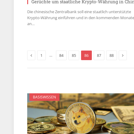
Gerüchte um staatliche Krypto-Währung in Chi
Die chinesische Zentralbank soll eine staatlich unterstützte
Krypto-Währung einführen und in den kommenden Monat
an…
Previous
Next
…
1
84
85
86
87
88
BASISWISSEN