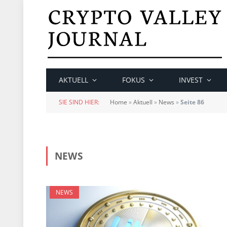
AKTUELL
FOKUS
INVEST
SIE SIND HIER:
Home
»
Aktuell
»
News
»
Seite 86
NEWS
NEWS