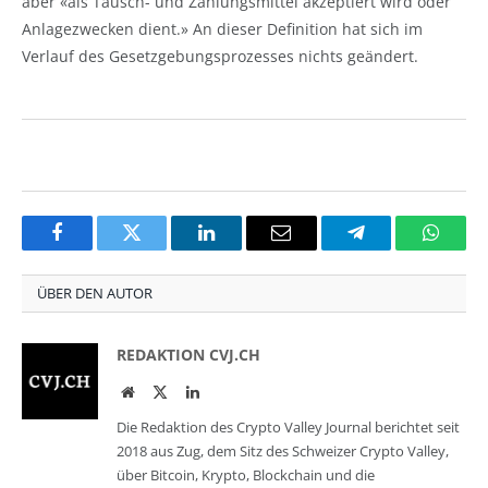
aber «als Tausch- und Zahlungsmittel akzeptiert wird oder
Anlagezwecken dient.» An dieser Definition hat sich im
Verlauf des Gesetzgebungsprozesses nichts geändert.
Facebook
Twitter
LinkedIn
Email
Telegram
Whats
ÜBER DEN AUTOR
REDAKTION CVJ.CH
Website
Twitter
LinkedIn
Die Redaktion des Crypto Valley Journal berichtet seit
2018 aus Zug, dem Sitz des Schweizer Crypto Valley,
über Bitcoin, Krypto, Blockchain und die