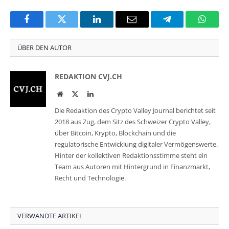
Facebook
Twitter
LinkedIn
Email
Telegram
Whats
ÜBER DEN AUTOR
REDAKTION CVJ.CH
Website
Twitter
LinkedIn
Die Redaktion des Crypto Valley Journal berichtet seit
2018 aus Zug, dem Sitz des Schweizer Crypto Valley,
über Bitcoin, Krypto, Blockchain und die
regulatorische Entwicklung digitaler Vermögenswerte.
Hinter der kollektiven Redaktionsstimme steht ein
Team aus Autoren mit Hintergrund in Finanzmarkt,
Recht und Technologie.
VERWANDTE ARTIKEL