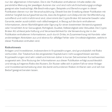
nur der allgemeinen Information. Die in der Publikation enthaltenen Inhalte stellen die
persönliche Meinung der jeweiligen Autoren dar und sind nicht als Entscheidungsgrundlage
geeignet oder beabsichtigt. Alle Beschreibungen, Beispiele und Berechnungen in dieser
Publikation dienen nur der Veranschaulichung. Obwohl bei der Erstellung dieser Publikation mit
üblicher Sorgfalt darauf geachtet wurde, dass die Angaben zum Zeitpunkt der Veröffentlichung
zutreffend und nicht irreführend sind, übernimmt die Crypto Broker AG keinerlei Gewähr oder
Garantie, weder ausdrücklich noch stillschweigend, in Bezug auf die darin enthaltenen
Informationen, deren Marktfähigkeit oder Eignung für einen bestimmten Verwendungsweck
oder hinsichtlich ihrer Genauigkeit, Richtigkeit, Qualität, Vollständigkeit oder Aktualität. Die Crypto
Broker AG schliesst jede Haftung und Verantwortlichkeit für die Verwendung der in der
Publikation enthaltenen Informationen, auch durch Dritte, im Zusammenhang mit Handels- oder
anderweitigen Aktivitäten aus und ebenso für allfällige Fehler oder Unvollständigkeiten, welche in
dieser Publikation enthalten sind.
Risikohinweis
Anlagen und Investitionen, insbesondere in Kryptowährungen, sind grundsätzlich mit Risiko
verbunden. Der Totalverlust des eingesetzten Kapitals kann nicht ausgeschlossen werden.
Kryptowährungen sind sehr volatil und können daher in kurzer Zeit extremen Kursschwanken
ausgesetzt sein. Eine Nutzung der Informationen aus dieser Publikation erfolgt ausschliesslich
und einzig auf eigenes Risiko des Nutzers. Ein Nutzer sollte sich in jedem Fall vor einer Anlage-
und Investitionsentscheidung über die damit verbundenen Risiken im Klaren sein und sich bei
Bedarf geeignet beraten lassen.