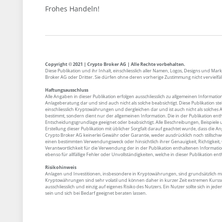
Frohes Handeln!
Copyright © 2021 | Crypto Broker AG | Alle Rechte vorbehalten.
Diese Publikation und ihr Inhalt, einschliesslich aller Namen, Logos, Designs und M
Broker AG oder Dritter. Sie dürfen ohne deren vorherige Zustimmung nicht vervielfä
Haftungsausschluss
Alle Angaben in dieser Publikation erfolgen ausschliesslich zu allgemeinen Informatio
Anlageberatung dar und sind auch nicht als solche beabsichtigt. Diese Publikation s
einschliesslich Kryptowährungen und dergleichen dar und ist auch nicht als solches 
bestimmt, sondern dient nur der allgemeinen Information. Die in der Publikation enth
Entscheidungsgrundlage geeignet oder beabsichtigt. Alle Beschreibungen, Beispiele
Erstellung dieser Publikation mit üblicher Sorgfalt darauf geachtet wurde, dass die
Crypto Broker AG keinerlei Gewähr oder Garantie, weder ausdrücklich noch stillschw
einen bestimmten Verwendungsweck oder hinsichtlich ihrer Genauigkeit, Richtigkeit, Qu
Verantwortlichkeit für die Verwendung der in der Publikation enthaltenen Informat
ebenso für allfällige Fehler oder Unvollständigkeiten, welche in dieser Publikation ent
Risikohinweis
Anlagen und Investitionen, insbesondere in Kryptowährungen, sind grundsätzlich mit
Kryptowährungen sind sehr volatil und können daher in kurzer Zeit extremen Kurssc
ausschliesslich und einzig auf eigenes Risiko des Nutzers. Ein Nutzer sollte sich in 
sein und sich bei Bedarf geeignet beraten lassen.