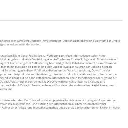
arken sowie aller damit verbundenen Immaterialgüter- und sonstigen Rechte sind Eigentum der Crypto
ltig oder weiterverwendet werden.
nszwecken. Die in dieser Publikation zur Verfügung gestellten Informationen stellen keine
tellt kein Angebot und keine Empfehlung oder Aufforderung für eine Anlage in ein Finanzinstrument
Angebot, Empfehlung oder Aufforderung beabsichtigt. Diese Publikation ist nicht für Werbezwecke
altenen Inhalte stellen die persönliche Meinung der jeweiligen Autoren dar und sind nicht als
 und Berechnungen in dieser Publikation dienen nur der Veranschaulichung. Obwohl bei der
 Angaben zum Zeitpunkt der Veröffentlichung zutreffend und nicht irreführend sind, übernimmt die
eigend, in Bezug auf die darin enthaltenen Informationen, deren Marktfähigkeit oder Eignung für
alität, Vollständigkeit oder Aktualität. Die Crypto Broker AG schliesst jede Haftung und
ionen, auch durch Dritte, im Zusammenhang mit Handels- oder anderweitigen Aktivitäten aus und
halten sind.
 Risiko verbunden. Der Totalverlust des eingesetzten Kapitals kann nicht ausgeschlossen werden.
hwanken ausgesetzt sein. Eine Nutzung der Informationen aus dieser Publikation erfolgt
jedem Fall vor einer Anlage- und Investitionsentscheidung über die damit verbundenen Risiken im Klaren