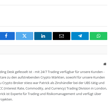
Facebook
Twitter
LinkedIn
Email
Telegram
Whats
Web
ing Desk gefesselt ist - mit 24/7 Trading verfügbar für unsere Kunden -
entare zu den aufstrebenden Crypto Märkten, sowohl für unsere Kunden
zu Crypto Broker stiess war Patrick als Zinshändler bei der UBS tätig und
CC (Interest Rate, Commodity, and Currency) Trading Division in London,
trick ist Experte für Trading und Risikomanagement und verfügt über
rojekten.