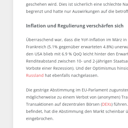
geschehen wird. Dies ist sicherlich eine schlechte N
begrenzt und hatte nur Auswirkungen auf die betroff
Inflation und Regulierung verschärfen sich
Überraschend war, dass die YoY-Inflation im März i
Frankreich (5.1% gegenüber erwarteten 4.8%) unerwar
den USA blieb mit 6.9 % QoQ leicht hinter den Erw
Renditeabstand zwischen 10- und 2-jährigen Staatsanl
Vorbote einer Rezession). Und der Optimismus hinsi
Russland
hat ebenfalls nachgelassen.
Die gestrige Abstimmung im EU-Parlament zugunsten 
möglicherweise zu einem Verbot von (anonymen) Tra
Transaktionen auf dezentralen Börsen (
DEXs
) führen
befindet, hat die Abstimmung den Markt scheinbar 
eingebrochen.