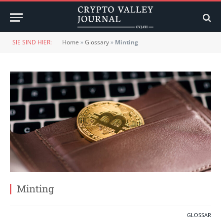
SIE SIND HIER:
Home
»
Glossary
»
Minting
Minting
GLOSSAR