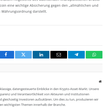
Bitcoin eine wichtige Absicherung gegen den „allmählichen und
n Währungsordnung darstellt.
Facebook
Twitter
LinkedIn
Email
Telegram
Whats
Web
klassige, datengesteuerte Einblicke in den Krypto-Asset-Markt. Unsere
ransparenz und Verantwortlichkeit von Akteuren und Institutionen
 gleichzeitig Investoren aufzuklären. Um dies zu tun, produzieren wir
 den wichtigsten Themen innerhalb der Branche.