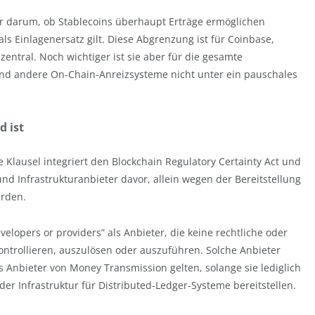
hr darum, ob Stablecoins überhaupt Erträge ermöglichen
ls Einlagenersatz gilt. Diese Abgrenzung ist für Coinbase,
entral. Noch wichtiger ist sie aber für die gesamte
n und andere On-Chain-Anreizsysteme nicht unter ein pauschales
d ist
e Klausel integriert den Blockchain Regulatory Certainty Act und
und Infrastrukturanbieter davor, allein wegen der Bereitstellung
erden.
elopers or providers” als Anbieter, die keine rechtliche oder
kontrollieren, auszulösen oder auszuführen. Solche Anbieter
s Anbieter von Money Transmission gelten, solange sie lediglich
der Infrastruktur für Distributed-Ledger-Systeme bereitstellen.