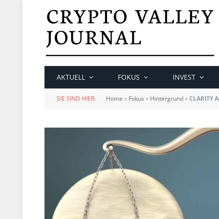
AKTUELL
FOKUS
INVEST
SIE SIND HIER:
Home
»
Fokus
»
Hintergrund
»
CLARITY Ac