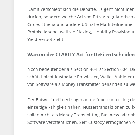
Damit verschiebt sich die Debatte. Es geht nicht me
dürfen, sondern welche Art von Ertrag regulatorisch a
Circle, Ethena und andere US-nahe Marktteilnehmer z
Protokollebene, weil sie Staking, Liquidity Provisio
Yield-Verbot zieht.
Warum der CLARITY Act für DeFi entscheiden
Noch bedeutender als Section 404 ist Section 604. Di
schützt nicht-kustodiale Entwickler, Wallet-Anbieter 
von Software als Money Transmitter behandelt zu w
Der Entwurf definiert sogenannte “non-controlling dev
einseitige Fähigkeit haben, Nutzertransaktionen zu 
sollen nicht als Money Transmitting Business oder al
Software veröffentlichen, Self-Custody ermöglichen o