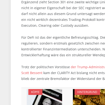
Ergänzend zieht Section 301 eine zweite wichtige Li
nicht in eigener Eigenschaft bei der SEC registriert
darf nicht allein aus diesem Grund untersagt werde
ein nicht wirklich dezentrales Trading-Protokoll kont
Execution, Clearing oder Custody ausüben.
Für DeFi ist das der eigentliche Befreiungsschlag. 
regulieren, sondern erstmals gesetzlich zwischen neu
kontrollierter Finanzintermediation unterscheiden. 
Entwicklerhaftung wäre das ein struktureller Wende
Trotz der politischen Vorstösse
der Trump-Administr
Scott Bessent
kam der CLARITY Act bislang nicht ents
blieb der zentrale Bremsfaktor der Widerstand der 
KÖPFE
HINTERGRUND