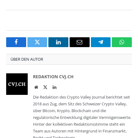
Facebook
Twitter
LinkedIn
Email
Telegram
Whats
ÜBER DEN AUTOR
REDAKTION CVJ.CH
Website
Twitter
LinkedIn
Die Redaktion des Crypto Valley Journal berichtet seit
2018 aus Zug, dem Sitz des Schweizer Crypto Valley,
über Bitcoin, Krypto, Blockchain und die
regulatorische Entwicklung digitaler Vermögenswerte.
Hinter der kollektiven Redaktionsstimme steht ein
Team aus Autoren mit Hintergrund in Finanzmarkt,
Recht und Technologie.