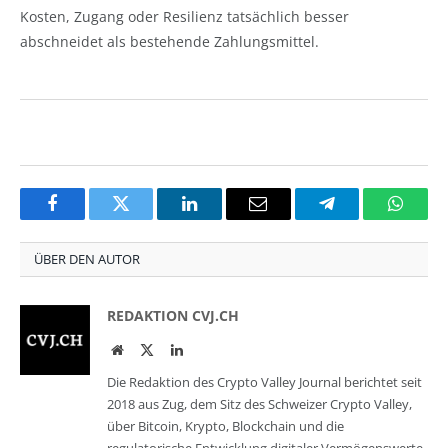
Kosten, Zugang oder Resilienz tatsächlich besser
abschneidet als bestehende Zahlungsmittel.
Facebook
Twitter
LinkedIn
Email
Telegram
Whats
ÜBER DEN AUTOR
REDAKTION CVJ.CH
Website
Twitter
LinkedIn
Die Redaktion des Crypto Valley Journal berichtet seit
2018 aus Zug, dem Sitz des Schweizer Crypto Valley,
über Bitcoin, Krypto, Blockchain und die