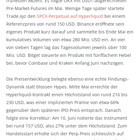
frühesten Akzent. Es folgte OKX mit USDT-abgerechneten
Pre-Market-Futures im Mai. Wenige Tage später startete
Trade.xyz den
SPCX-Perpetual auf Hyperliquid
bei einem
Referenzpreis von rund 150 USD. Binance eröffnete sein
eigenes Produkt kurz darauf und sammelte bis Ende Mai ein
kumulatives Volumen von etwa 280 Mio. USD ein. An vier
von sieben Tagen lag das Tagesvolumen jeweils über 100
Mio. USD. Bitget steuerte ein Produkt mit fünffachem Hebel
bei, bevor Coinbase und Kraken Anfang Juni nachzogen.
Die Preisentwicklung belegte ebenso eine echte Findungs-
Dynamik statt blossen Hypes. Mitte Mai erreichte der
Hyperliquid-Kontrakt einen Höchststand von rund 216 bis
230 USD, was einer implizierten Prämie von etwa 60%
gegenüber dem späteren IPO-Preis entsprach. Danach
folgte eine Korrektur: Am 10. Juni notierte das Instrument
bei rund 157 USD, also 27% unter dem Höchststand. Zum
Handelsstart erholte sich der Perp-Preis schliesslich auf