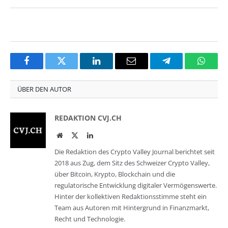
Facebook
Twitter
LinkedIn
Email
Telegram
Whats
ÜBER DEN AUTOR
REDAKTION CVJ.CH
Website
Twitter
LinkedIn
Die Redaktion des Crypto Valley Journal berichtet seit
2018 aus Zug, dem Sitz des Schweizer Crypto Valley,
über Bitcoin, Krypto, Blockchain und die
regulatorische Entwicklung digitaler Vermögenswerte.
Hinter der kollektiven Redaktionsstimme steht ein
Team aus Autoren mit Hintergrund in Finanzmarkt,
Recht und Technologie.