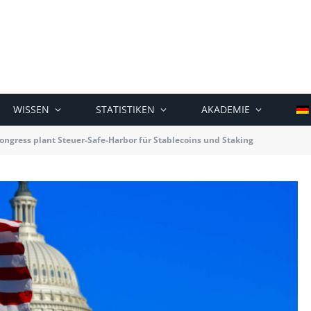
WISSEN
STATISTIKEN
AKADEMIE
ongress plant Steuer-Safe-Harbor für Stablecoins und Staking