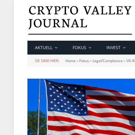
AKTUELL
FOKUS
INVEST
SIE SIND HIER:
Home
»
Fokus
»
Legal/Compliance
»
US-K