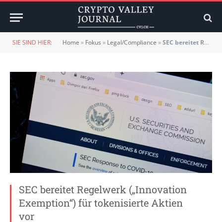
SIE SIND HIER:
Home
»
Fokus
»
Legal/Compliance
»
SEC bereitet Regelwerk („Innovation Exemption“) für tokenisierte Aktien vor
SEC bereitet Regelwerk („Innovation
Exemption“) für tokenisierte Aktien
vor