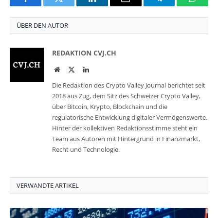
Facebook
Twitter
LinkedIn
Email
Telegram
Whats
ÜBER DEN AUTOR
REDAKTION CVJ.CH
Website
Twitter
LinkedIn
Die Redaktion des Crypto Valley Journal berichtet seit
2018 aus Zug, dem Sitz des Schweizer Crypto Valley,
über Bitcoin, Krypto, Blockchain und die
regulatorische Entwicklung digitaler Vermögenswerte.
Hinter der kollektiven Redaktionsstimme steht ein
Team aus Autoren mit Hintergrund in Finanzmarkt,
Recht und Technologie.
VERWANDTE ARTIKEL