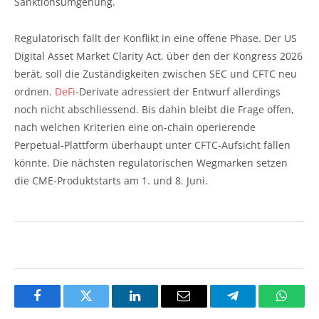
Sanktionsumgehung.
Regulatorisch fällt der Konflikt in eine offene Phase. Der US
Digital Asset Market Clarity Act, über den der Kongress 2026
berät, soll die Zuständigkeiten zwischen SEC und CFTC neu
ordnen.
DeFi
-Derivate adressiert der Entwurf allerdings
noch nicht abschliessend. Bis dahin bleibt die Frage offen,
nach welchen Kriterien eine on-chain operierende
Perpetual-Plattform überhaupt unter CFTC-Aufsicht fallen
könnte. Die nächsten regulatorischen Wegmarken setzen
die CME-Produktstarts am 1. und 8. Juni.
Facebook
Twitter
LinkedIn
Email
Telegram
Whats