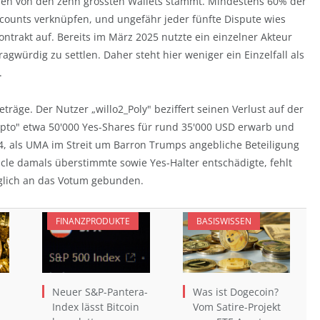
mmen von den zehn grössten Wallets stammt. Mindestens 60% der
Accounts verknüpfen, und ungefähr jeder fünfte Dispute wies
ontrakt auf. Bereits im März 2025 nutzte ein einzelner Akteur
gwürdig zu settlen. Daher steht hier weniger ein Einzelfall als
.
träge. Der Nutzer „willo2_Poly" beziffert seinen Verlust auf der
pto" etwa 50'000 Yes-Shares für rund 35'000 USD erwarb und
24, als UMA im Streit um Barron Trumps angebliche Beteiligung
le damals überstimmte sowie Yes-Halter entschädigte, fehlt
raglich an das Votum gebunden.
FINANZPRODUKTE
BASISWISSEN
Neuer S&P-Pantera-
Was ist Dogecoin?
Index lässt Bitcoin
Vom Satire-Projekt