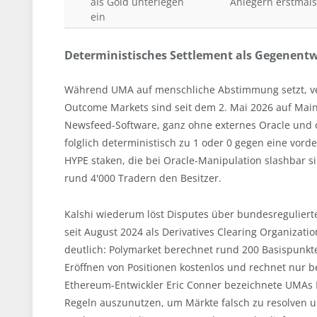
als Gold unterlegen
Anlegern erstmals
ein
Deterministisches Settlement als Gegenent
Während UMA auf menschliche Abstimmung setzt, verf
Outcome Markets sind seit dem 2. Mai 2026 auf Mainne
Newsfeed-Software, ganz ohne externes Oracle und oh
folglich deterministisch zu 1 oder 0 gegen eine vord
HYPE staken, die bei Oracle-Manipulation slashbar s
rund 4'000 Tradern den Besitzer.
Kalshi wiederum löst Disputes über bundesreguliert
seit August 2024 als Derivatives Clearing Organizati
deutlich: Polymarket berechnet rund 200 Basispunkte
Eröffnen von Positionen kostenlos und rechnet nur b
Ethereum-Entwickler Eric Conner bezeichnete UMAs Mo
Regeln auszunutzen, um Märkte falsch zu resolven u