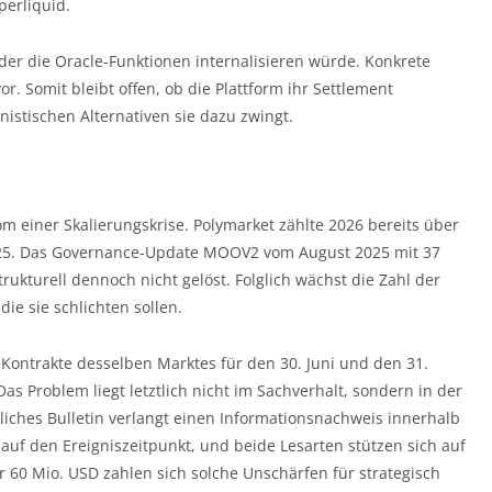
perliquid.
der die Oracle-Funktionen internalisieren würde. Konkrete
or. Somit bleibt offen, ob die Plattform ihr Settlement
istischen Alternativen sie dazu zwingt.
tom einer Skalierungskrise. Polymarket zählte 2026 bereits über
 2025. Das Governance-Update MOOV2 vom August 2025 mit 37
ukturell dennoch nicht gelöst. Folglich wächst die Zahl der
ie sie schlichten sollen.
r-Kontrakte desselben Marktes für den 30. Juni und den 31.
as Problem liegt letztlich nicht im Sachverhalt, sondern in der
liches Bulletin verlangt einen Informationsnachweis innerhalb
auf den Ereigniszeitpunkt, und beide Lesarten stützen sich auf
r 60 Mio. USD zahlen sich solche Unschärfen für strategisch