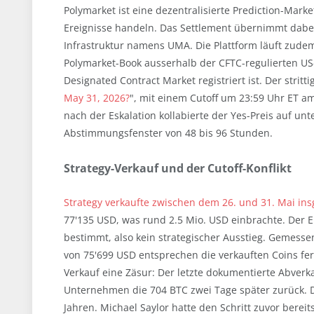
Polymarket ist eine dezentralisierte Prediction-Marke
Ereignisse handeln. Das Settlement übernimmt dabei
Infrastruktur namens UMA. Die Plattform läuft zudem
Polymarket-Book ausserhalb der CFTC-regulierten US-
Designated Contract Market registriert ist. Der stritti
May 31, 2026?
", mit einem Cutoff um 23:59 Uhr ET a
nach der Eskalation kollabierte der Yes-Preis auf unte
Abstimmungsfenster von 48 bis 96 Stunden.
Strategy-Verkauf und der Cutoff-Konflikt
Strategy verkaufte zwischen dem 26. und 31. Mai in
77'135 USD, was rund 2.5 Mio. USD einbrachte. Der 
bestimmt, also kein strategischer Ausstieg. Gemes
von 75'699 USD entsprechen die verkauften Coins fern
Verkauf eine Zäsur: Der letzte dokumentierte Abverk
Unternehmen die 704 BTC zwei Tage später zurück. Di
Jahren. Michael Saylor hatte den Schritt zuvor berei