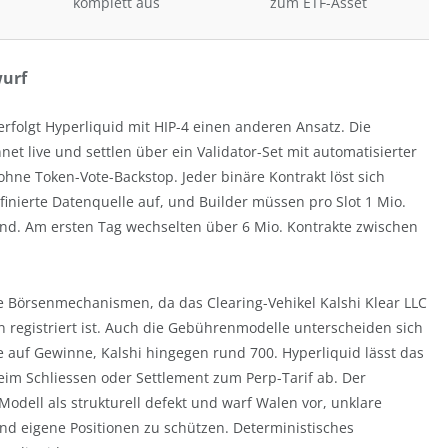
komplett aus
zum ETF-Asset
wurf
olgt Hyperliquid mit HIP-4 einen anderen Ansatz. Die
t live und settlen über ein Validator-Set mit automatisierter
ne Token-Vote-Backstop. Jeder binäre Kontrakt löst sich
efinierte Datenquelle auf, und Builder müssen pro Slot 1 Mio.
ind. Am ersten Tag wechselten über 6 Mio. Kontrakte zwischen
e Börsenmechanismen, da das Clearing-Vehikel Kalshi Klear LLC
on registriert ist. Auch die Gebührenmodelle unterscheiden sich
 auf Gewinne, Kalshi hingegen rund 700. Hyperliquid lässt das
eim Schliessen oder Settlement zum Perp-Tarif ab. Der
dell als strukturell defekt und warf Walen vor, unklare
nd eigene Positionen zu schützen. Deterministisches