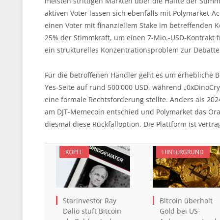
meisten strittigen Märkten über die Hälfte der Sti
aktiven Voter lassen sich ebenfalls mit Polymarket-
einen Voter mit finanziellem Stake im betreffenden K
25% der Stimmkraft, um einen 7-Mio.-USD-Kontrakt fra
ein strukturelles Konzentrationsproblem zur Debatte
Für die betroffenen Händler geht es um erhebliche Be
Yes-Seite auf rund 500'000 USD, während „0xDinoCry
eine formale Rechtsforderung stellte. Anders als 20
am DJT-Memecoin entschied und Polymarket das Orac
diesmal diese Rückfalloption. Die Plattform ist vert
KÖPFE
HINTERGRUND
Starinvestor Ray
Bitcoin überholt
Dalio stuft Bitcoin
Gold bei US-