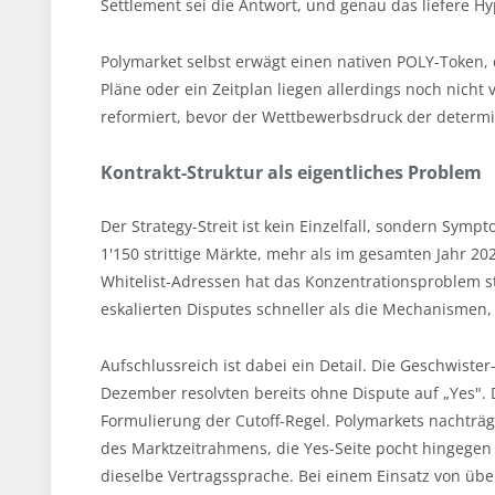
Settlement sei die Antwort, und genau das liefere Hy
Polymarket selbst erwägt einen nativen POLY-Token, 
Pläne oder ein Zeitplan liegen allerdings noch nicht v
reformiert, bevor der Wettbewerbsdruck der determin
Kontrakt-Struktur als eigentliches Problem
Der Strategy-Streit ist kein Einzelfall, sondern Symp
1'150 strittige Märkte, mehr als im gesamten Jahr
Whitelist-Adressen hat das Konzentrationsproblem str
eskalierten Disputes schneller als die Mechanismen, d
Aufschlussreich ist dabei ein Detail. Die Geschwiste
Dezember resolvten bereits ohne Dispute auf „Yes". D
Formulierung der Cutoff-Regel. Polymarkets nachträg
des Marktzeitrahmens, die Yes-Seite pocht hingegen 
dieselbe Vertragssprache. Bei einem Einsatz von übe