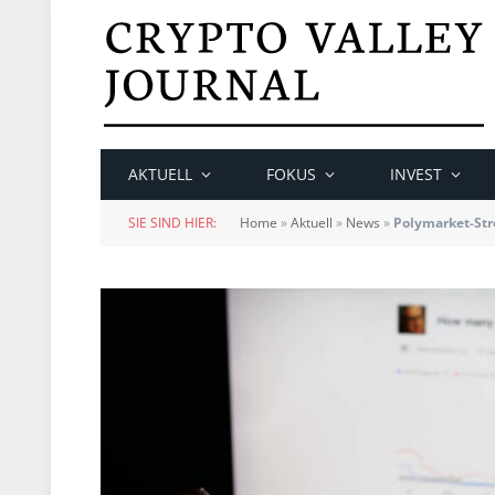
AKTUELL
FOKUS
INVEST
SIE SIND HIER:
Home
»
Aktuell
»
News
»
Polymarket-Stre