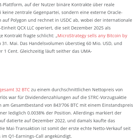
t-Plattform, auf der Nutzer binäre Kontrakte über reale
 keine zentrale Gegenpartei, sondern eine externe Oracle-
 auf Polygon und rechnet in USDC ab, wobei der internationale
Einheit QCX LLC operiert, die seit Dezember 2025 als
ge Kontrakt fragte schlicht: „
MicroStrategy sells any Bitcoin by
m 31. Mai. Das Handelsvolumen überstieg 60 Mio. USD, und
r 1 Cent. Gleichzeitig läuft seither das UMA-
sgesamt 32 BTC
zu einem durchschnittlichen Nettopreis von
Erlös war für Dividendenzahlungen auf die STRC-Vorzugsaktie
sen am Gesamtbestand von 843'706 BTC mit einem Einstandspreis
er lediglich 0.0038% der Position. Allerdings markiert der
auf datierte auf Dezember 2022, und damals kaufte das
e Mai-Transaktion ist somit der erste echte Netto-Verkauf seit
ts im Q1-Earnings-Call angekündigt.