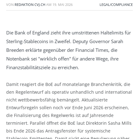
VON
REDAKTION CVJ.CH
AM
19. MAI 2026
LEGAL/COMPLIANCE
Die Bank of England zieht ihre umstrittenen Haltelimits für
Sterling-Stablecoins in Zweifel. Deputy Governor Sarah
Breeden erklärte gegenüber der Financial Times, die
Notenbank sei "wirklich offen" für andere Wege, ihre
Finanzstabilitätsziele zu erreichen.
Damit reagiert die BoE auf monatelange Branchenkritik, die
den Regelentwurf als operativ unhandlich und international
nicht wettbewerbsfähig bemängelt. Aktualisierte
Entwurfsregeln sollen noch vor Ende Juni 2026 erscheinen,
die Finalisierung des Regelwerks ist auf Jahresende
terminiert. Parallel öffnet die BoE laut Direktorin Sasha Mills
bis Ende 2026 das Antragsfenster für systemische
Stablecoin-Emittenten. Damit rückt eine Regulierung näher,