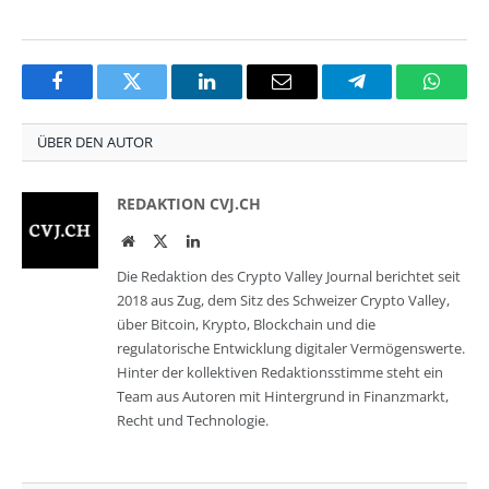
Facebook
Twitter
LinkedIn
Email
Telegram
Whats
ÜBER DEN AUTOR
REDAKTION CVJ.CH
Website
Twitter
LinkedIn
Die Redaktion des Crypto Valley Journal berichtet seit
2018 aus Zug, dem Sitz des Schweizer Crypto Valley,
über Bitcoin, Krypto, Blockchain und die
regulatorische Entwicklung digitaler Vermögenswerte.
Hinter der kollektiven Redaktionsstimme steht ein
Team aus Autoren mit Hintergrund in Finanzmarkt,
Recht und Technologie.