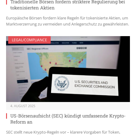
Traditionelle Börsen fordern striktere Regulierung bei
tokenisierten Aktien
Europäische Börsen fordern klare Regeln für tokenisierte Aktien, um
Marktverzerrung zu vermeiden und Anlegerschutz zu gewährleisten.
LEGAL/COMPLIANCE
4. AUGUST 2025
US-Börsenaufsicht (SEC) kündigt umfassende Krypto-
Reform an
SEC stellt neue Krypto-Regeln vor – klarere Vorgaben für Token,