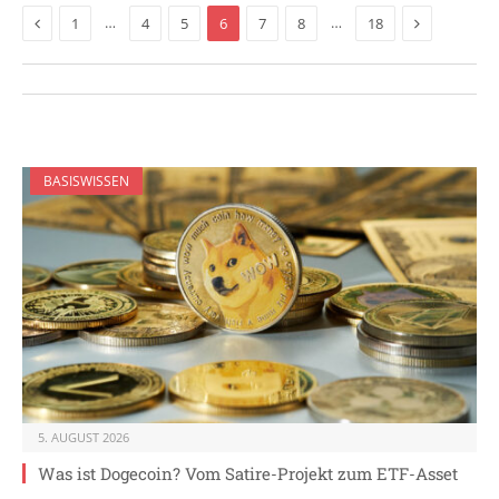
Previous
Next
…
…
1
4
5
6
7
8
18
BASISWISSEN
5. AUGUST 2026
Was ist Dogecoin? Vom Satire-Projekt zum ETF-Asset