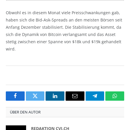
Obwohl es in diesem Monat viele Preisschwankungen gab,
haben sich die Bid-Ask-Spreads an den meisten Börsen seit
Anfang Dezember stabilisiert. Die Stabilisierung kommt, da
sich die Dynamik von Bitcoin verlangsamt und das Asset
stetig zwischen einer Spanne von $18k und $19k gehandelt
wird.
Facebook
Twitter
LinkedIn
Email
Telegram
Whats
ÜBER DEN AUTOR
REDAKTION CVJ.CH