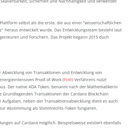
 Skalierbarkeit, Sicherheit und Nachhaltigkeit und verwendet
ttform selbst als die erste, die aus einer "wissenschaftlichen
z" heraus entwickelt wurde. Das Entwicklungsteam besteht laut
ngenieuren und Forschern. Das Projekt begann 2015 duch
ur Abwicklung von Transaktionen und Entwicklung von
 energieintensiven Proof-of-Work (
PoW
) Verfahrens nutzt
s. Der native ADA Token, benannt nach der Mathematikerin
lle Grundlegenden Transaktionen der Cardano Blockchain
Aufgaben, neben der Transaktionsabwicklung dient es auch
zur Abstimmung als Stimmrechts-Token fungieren.
ngen auf Cardano mögllich. Beispielsweise existiert ebenfalls