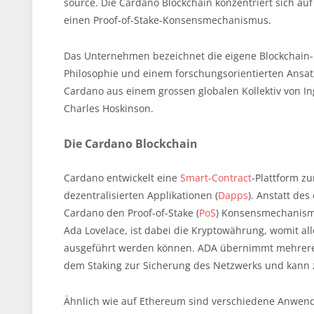
source. Die Cardano Blockchain konzentriert sich auf
einen Proof-of-Stake-Konsensmechanismus.
Das Unternehmen bezeichnet die eigene Blockchain-Pla
Philosophie und einem forschungsorientierten Ansat
Cardano aus einem grossen globalen Kollektiv von I
Charles Hoskinson.
Die Cardano Blockchain
Cardano entwickelt eine
Smart-Contract
-Plattform z
dezentralisierten Applikationen (
Dapps
). Anstatt des
Cardano den Proof-of-Stake (
PoS
) Konsensmechanismu
Ada Lovelace, ist dabei die Kryptowährung, womit a
ausgeführt werden können. ADA übernimmt mehrere 
dem Staking zur Sicherung des Netzwerks und kann 
Ähnlich wie auf Ethereum sind verschiedene Anwendu