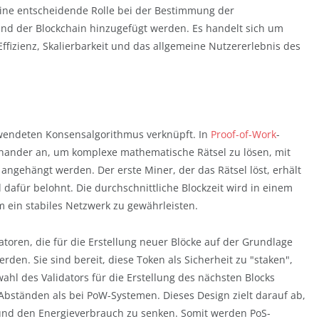
eine entscheidende Rolle bei der Bestimmung der
und der Blockchain hinzugefügt werden. Es handelt sich um
Effizienz, Skalierbarkeit und das allgemeine Nutzererlebnis des
erwendeten Konsensalgorithmus verknüpft. In
Proof-of-Work
-
inander an, um komplexe mathematische Rätsel zu lösen, mit
angehängt werden. Der erste Miner, der das Rätsel löst, erhält
dafür belohnt. Die durchschnittliche Blockzeit wird in einem
um ein stabiles Netzwerk zu gewährleisten.
oren, die für die Erstellung neuer Blöcke auf der Grundlage
en. Sie sind bereit, diese Token als Sicherheit zu "staken",
swahl des Validators für die Erstellung des nächsten Blocks
 Abständen als bei PoW-Systemen. Dieses Design zielt darauf ab,
 und den Energieverbrauch zu senken. Somit werden PoS-