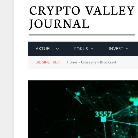
AKTUELL
FOKUS
INVEST
SIE SIND HIER:
Home
»
Glossary
»
Blockzeit