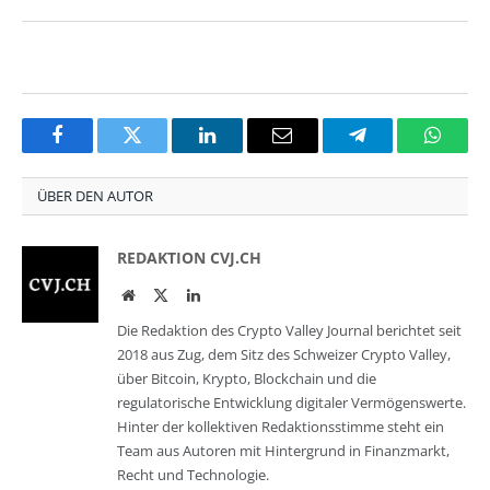
Facebook
Twitter
LinkedIn
Email
Telegram
Whats
ÜBER DEN AUTOR
REDAKTION CVJ.CH
Website
Twitter
LinkedIn
Die Redaktion des Crypto Valley Journal berichtet seit
2018 aus Zug, dem Sitz des Schweizer Crypto Valley,
über Bitcoin, Krypto, Blockchain und die
regulatorische Entwicklung digitaler Vermögenswerte.
Hinter der kollektiven Redaktionsstimme steht ein
Team aus Autoren mit Hintergrund in Finanzmarkt,
Recht und Technologie.