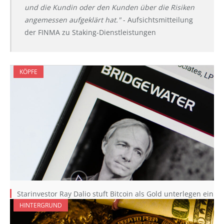
und die Kundin oder den Kunden über die Risiken
angemessen aufgeklärt hat."
- Aufsichtsmitteilung
der FINMA zu Staking-Dienstleistungen
KÖPFE
Starinvestor Ray Dalio stuft Bitcoin als Gold unterlegen ein
HINTERGRUND