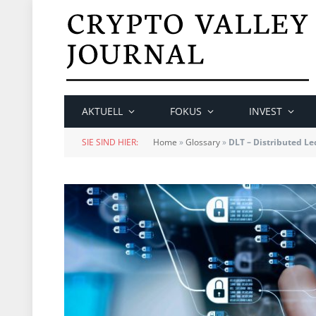
AKTUELL
FOKUS
INVEST
SIE SIND HIER:
Home
»
Glossary
»
DLT – Distributed L