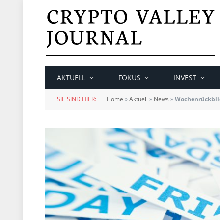
AKTUELL
FOKUS
INVEST
SIE SIND HIER:
Home
»
Aktuell
»
News
»
Wochenrückbli