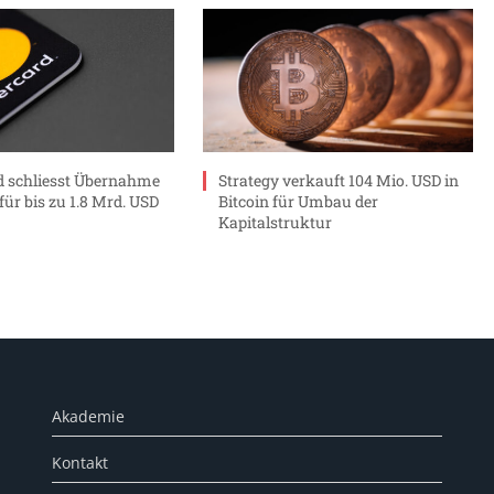
 schliesst Übernahme
Strategy verkauft 104 Mio. USD in
ür bis zu 1.8 Mrd. USD
Bitcoin für Umbau der
Kapitalstruktur
Akademie
Kontakt