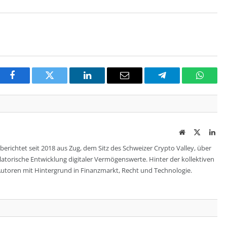
Facebook
Twitter
LinkedIn
Email
Telegram
Whats
Website
Twitter
Lin
berichtet seit 2018 aus Zug, dem Sitz des Schweizer Crypto Valley, über
ulatorische Entwicklung digitaler Vermögenswerte. Hinter der kollektiven
utoren mit Hintergrund in Finanzmarkt, Recht und Technologie.