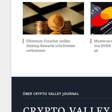
Ethereum-Forscher wollen
Mastercard
Staking-Rewards schrittweise
von BVNK f
verbrennen
ab
ÜBER CRYPTO VALLEY JOURNAL