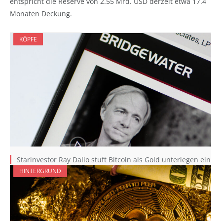
entspricht die Reserve von 2.55 Mrd. USD derzeit etwa 17.4
Monaten Deckung.
KÖPFE
Starinvestor Ray Dalio stuft Bitcoin als Gold unterlegen ein
HINTERGRUND