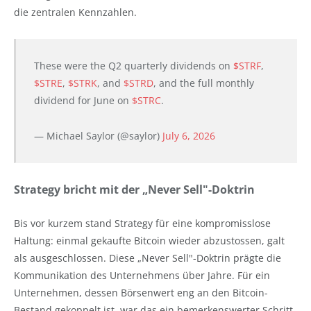
die zentralen Kennzahlen.
These were the Q2 quarterly dividends on
$STRF
,
$STRE
,
$STRK
, and
$STRD
, and the full monthly
dividend for June on
$STRC
.
— Michael Saylor (@saylor)
July 6, 2026
Strategy bricht mit der „Never Sell"-Doktrin
Bis vor kurzem stand Strategy für eine kompromisslose
Haltung: einmal gekaufte Bitcoin wieder abzustossen, galt
als ausgeschlossen. Diese „Never Sell"-Doktrin prägte die
Kommunikation des Unternehmens über Jahre. Für ein
Unternehmen, dessen Börsenwert eng an den Bitcoin-
Bestand gekoppelt ist, war das ein bemerkenswerter Schritt.