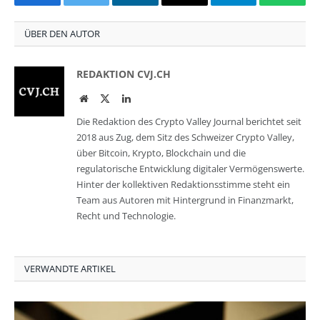
Facebook
Twitter
LinkedIn
Email
Telegram
Whats
ÜBER DEN AUTOR
REDAKTION CVJ.CH
Website
Twitter
LinkedIn
Die Redaktion des Crypto Valley Journal berichtet seit
2018 aus Zug, dem Sitz des Schweizer Crypto Valley,
über Bitcoin, Krypto, Blockchain und die
regulatorische Entwicklung digitaler Vermögenswerte.
Hinter der kollektiven Redaktionsstimme steht ein
Team aus Autoren mit Hintergrund in Finanzmarkt,
Recht und Technologie.
VERWANDTE ARTIKEL