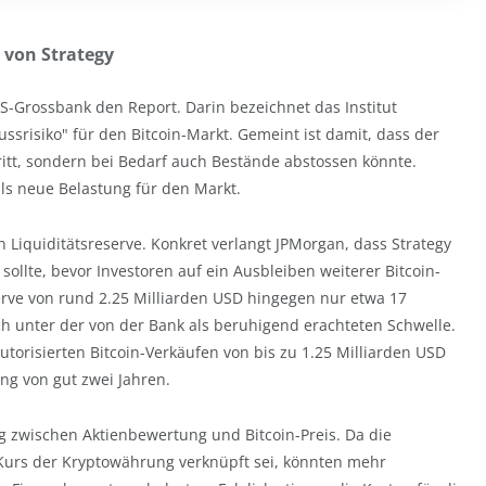
 von Strategy
 US-Grossbank den Report. Darin bezeichnet das Institut
ussrisiko" für den Bitcoin-Markt. Gemeint ist damit, dass der
ritt, sondern bei Bedarf auch Bestände abstossen könnte.
als neue Belastung für den Markt.
 Liquiditätsreserve. Konkret verlangt JPMorgan, dass Strategy
ollte, bevor Investoren auf ein Ausbleiben weiterer Bitcoin-
erve von rund 2.25 Milliarden USD hingegen nur etwa 17
h unter der von der Bank als beruhigend erachteten Schwelle.
torisierten Bitcoin-Verkäufen von bis zu 1.25 Milliarden USD
g von gut zwei Jahren.
g zwischen Aktienbewertung und Bitcoin-Preis. Da die
rs der Kryptowährung verknüpft sei, könnten mehr