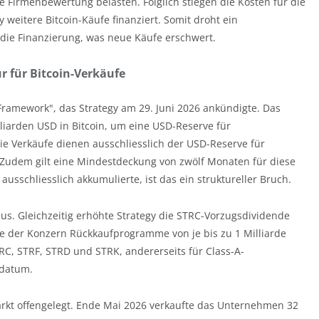
e Firmenbewertung belasten. Folglich stiegen die Kosten für die
weitere Bitcoin-Käufe finanziert. Somit droht ein
n die Finanzierung, was neue Käufe erschwert.
r für Bitcoin-Verkäufe
 Framework", das Strategy am 29. Juni 2026 ankündigte. Das
lliarden USD in Bitcoin, um eine USD-Reserve für
e Verkäufe dienen ausschliesslich der USD-Reserve für
. Zudem gilt eine Mindestdeckung von zwölf Monaten für diese
usschliesslich akkumulierte, ist das ein struktureller Bruch.
us. Gleichzeitig erhöhte Strategy die STRC-Vorzugsdividende
rte der Konzern Rückkaufprogramme von je bis zu 1 Milliarde
TRC, STRF, STRD und STRK, andererseits für Class-A-
sdatum.
Markt offengelegt. Ende Mai 2026 verkaufte das Unternehmen 32