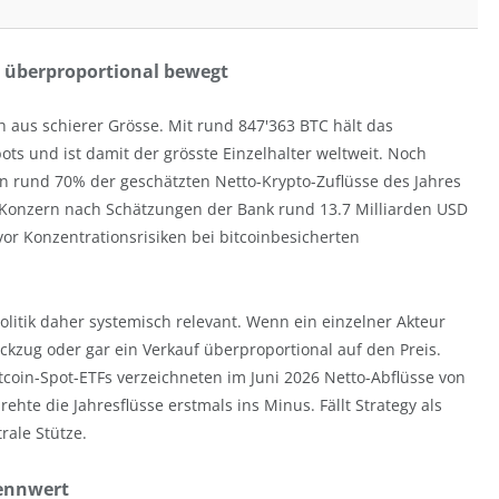
 überproportional bewegt
h aus schierer Grösse. Mit rund 847'363 BTC hält das
 und ist damit der grösste Einzelhalter weltweit. Noch
len rund 70% der geschätzten Netto-Krypto-Zuflüsse des Jahres
er Konzern nach Schätzungen der Bank rund 13.7 Milliarden USD
vor Konzentrationsrisiken bei bitcoinbesicherten
litik daher systemisch relevant. Wenn ein einzelner Akteur
ückzug oder gar ein Verkauf überproportional auf den Preis.
itcoin-Spot-ETFs verzeichneten im Juni 2026 Netto-Abflüsse von
rehte die Jahresflüsse erstmals ins Minus. Fällt Strategy als
rale Stütze.
Nennwert