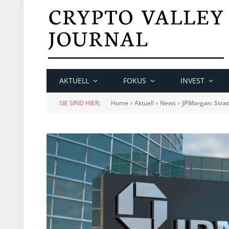
AKTUELL
FOKUS
INVEST
SIE SIND HIER:
Home
»
Aktuell
»
News
»
JPMorgan: Strat