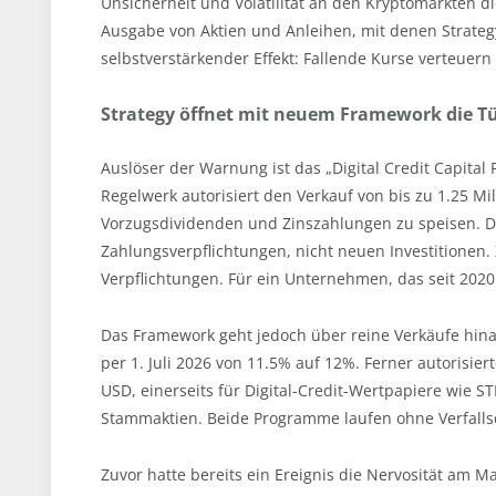
Unsicherheit und Volatilität an den Kryptomärkten di
Ausgabe von Aktien und Anleihen, mit denen Strategy 
selbstverstärkender Effekt: Fallende Kurse verteuer
Strategy öffnet mit neuem Framework die Tü
Auslöser der Warnung ist das „Digital Credit Capital
Regelwerk autorisiert den Verkauf von bis zu 1.25 Mi
Vorzugsdividenden und Zinszahlungen zu speisen. Di
Zahlungsverpflichtungen, nicht neuen Investitionen
Verpflichtungen. Für ein Unternehmen, das seit 2020 a
Das Framework geht jedoch über reine Verkäufe hina
per 1. Juli 2026 von 11.5% auf 12%. Ferner autorisie
USD, einerseits für Digital-Credit-Wertpapiere wie S
Stammaktien. Beide Programme laufen ohne Verfall
Zuvor hatte bereits ein Ereignis die Nervosität am 