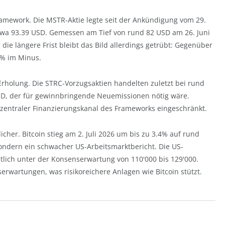
ramework. Die MSTR-Aktie legte seit der Ankündigung vom 29.
etwa 93.39 USD. Gemessen am Tief von rund 82 USD am 26. Juni
ie längere Frist bleibt das Bild allerdings getrübt: Gegenüber
5% im Minus.
 Erholung. Die STRC-Vorzugsaktien handelten zuletzt bei rund
SD, der für gewinnbringende Neuemissionen nötig wäre.
in zentraler Finanzierungskanal des Frameworks eingeschränkt.
licher. Bitcoin stieg am 2. Juli 2026 um bis zu 3.4% auf rund
 sondern ein schwacher US-Arbeitsmarktbericht. Die US-
utlich unter der Konsenserwartung von 110'000 bis 129'000.
wartungen, was risikoreichere Anlagen wie Bitcoin stützt.