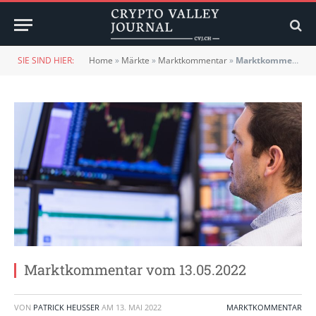
SIE SIND HIER:
Home
»
Märkte
»
Marktkommentar
»
Marktkommentar vom 13.05.2022
Marktkommentar vom 13.05.2022
VON
PATRICK HEUSSER
AM
13. MAI 2022
MARKTKOMMENTAR