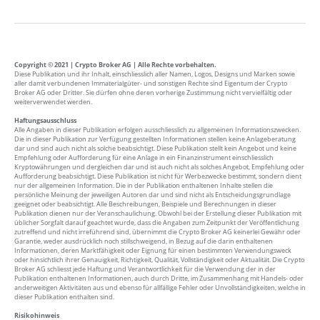
Copyright © 2021 | Crypto Broker AG | Alle Rechte vorbehalten.
Diese Publikation und ihr Inhalt, einschliesslich aller Namen, Logos, Designs und Marken sowie
aller damit verbundenen Immaterialgüter- und sonstigen Rechte sind Eigentum der Crypto
Broker AG oder Dritter. Sie dürfen ohne deren vorherige Zustimmung nicht vervielfältig oder
weiterverwendet werden.
Haftungsausschluss
Alle Angaben in dieser Publikation erfolgen ausschliesslich zu allgemeinen Informationszwecken.
Die in dieser Publikation zur Verfügung gestellten Informationen stellen keine Anlageberatung
dar und sind auch nicht als solche beabsichtigt. Diese Publikation stellt kein Angebot und keine
Empfehlung oder Aufforderung für eine Anlage in ein Finanzinstrument einschliesslich
Kryptowährungen und dergleichen dar und ist auch nicht als solches Angebot, Empfehlung oder
Aufforderung beabsichtigt. Diese Publikation ist nicht für Werbezwecke bestimmt, sondern dient
nur der allgemeinen Information. Die in der Publikation enthaltenen Inhalte stellen die
persönliche Meinung der jeweiligen Autoren dar und sind nicht als Entscheidungsgrundlage
geeignet oder beabsichtigt. Alle Beschreibungen, Beispiele und Berechnungen in dieser
Publikation dienen nur der Veranschaulichung. Obwohl bei der Erstellung dieser Publikation mit
üblicher Sorgfalt darauf geachtet wurde, dass die Angaben zum Zeitpunkt der Veröffentlichung
zutreffend und nicht irreführend sind, übernimmt die Crypto Broker AG keinerlei Gewähr oder
Garantie, weder ausdrücklich noch stillschweigend, in Bezug auf die darin enthaltenen
Informationen, deren Marktfähigkeit oder Eignung für einen bestimmten Verwendungsweck
oder hinsichtlich ihrer Genauigkeit, Richtigkeit, Qualität, Vollständigkeit oder Aktualität. Die Crypto
Broker AG schliesst jede Haftung und Verantwortlichkeit für die Verwendung der in der
Publikation enthaltenen Informationen, auch durch Dritte, im Zusammenhang mit Handels- oder
anderweitigen Aktivitäten aus und ebenso für allfällige Fehler oder Unvollständigkeiten, welche in
dieser Publikation enthalten sind.
Risikohinweis