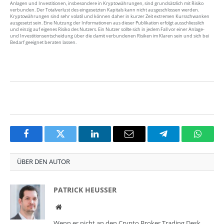
Anlagen und Investitionen, insbesondere in Kryptowährungen, sind grundsätzlich mit Risiko
verbunden. Der Totalverlust des eingesetzten Kapitals kann nicht ausgeschlossen werden.
Kryptowährungen sind sehr volatil und können daher in kurzer Zeit extremen Kursschwanken
ausgesetzt sein. Eine Nutzung der Informationen aus dieser Publikation erfolgt ausschliesslich
und einzig auf eigenes Risiko des Nutzers. Ein Nutzer sollte sich in jedem Fall vor einer Anlage-
und Investitionsentscheidung über die damit verbundenen Risiken im Klaren sein und sich bei
Bedarf geeignet beraten lassen.
Facebook
Twitter
LinkedIn
Email
Telegram
Whats
ÜBER DEN AUTOR
PATRICK HEUSSER
Website
Wenn er nicht an den Crypto Broker Trading Desk