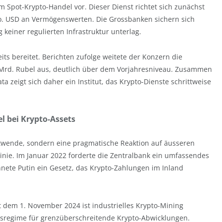
m Spot-Krypto-Handel vor. Dieser Dienst richtet sich zunächst
. USD an Vermögenswerten. Die Grossbanken sichern sich
g keiner regulierten Infrastruktur unterlag.
ts bereitet. Berichten zufolge weitete der Konzern die
 Mrd. Rubel aus, deutlich über dem Vorjahresniveau. Zusammen
ta zeigt sich daher ein Institut, das Krypto-Dienste schrittweise
l bei Krypto-Assets
rtwende, sondern eine pragmatische Reaktion auf äusseren
 Linie. Im Januar 2022 forderte die Zentralbank ein umfassendes
nete Putin ein Gesetz, das Krypto-Zahlungen im Inland
it dem 1. November 2024 ist industrielles Krypto-Mining
chtsregime für grenzüberschreitende Krypto-Abwicklungen.