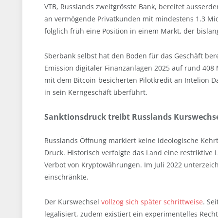
VTB, Russlands zweitgrösste Bank, bereitet ausserde
an vermögende Privatkunden mit mindestens 1.3 Mio
folglich früh eine Position in einem Markt, der bislan
Sberbank selbst hat den Boden für das Geschäft berei
Emission digitaler Finanzanlagen 2025 auf rund 408
mit dem Bitcoin-besicherten Pilotkredit an Intelion Da
in sein Kerngeschäft überführt.
Sanktionsdruck treibt Russlands Kurswechse
Russlands Öffnung markiert keine ideologische Keh
Druck. Historisch verfolgte das Land eine restriktive
Verbot von Kryptowährungen. Im Juli 2022 unterzeich
einschränkte.
Der Kurswechsel
vollzog sich später schrittweise
. Se
legalisiert, zudem existiert ein experimentelles Re