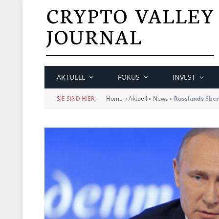
AKTUELL
FOKUS
INVEST
SIE SIND HIER:
Home
»
Aktuell
»
News
»
Russlands Sber