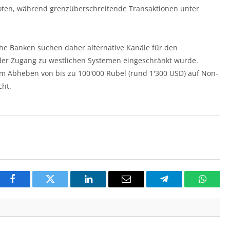
boten, während grenzüberschreitende Transaktionen unter
sche Banken suchen daher alternative Kanäle für den
er Zugang zu westlichen Systemen eingeschränkt wurde.
um Abheben von bis zu 100'000 Rubel (rund 1'300 USD) auf Non-
cht.
Facebook
Twitter
LinkedIn
Email
Telegram
Whats