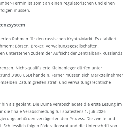
ember-Termin ist somit an einen regulatorischen und einen
rfolgen müssen.
izenzsystem
lierten Rahmen für den russischen Krypto-Markt. Es etabliert
ehmern: Börsen, Broker, Verwaltungsgesellschaften,
ien unterstehen zudem der Aufsicht der Zentralbank Russlands.
enzen. Nicht-qualifizierte Kleinanleger dürfen unter
 (rund 3'800 USD) handeln. Ferner müssen sich Marktteilnehmer
b demselben Datum greifen straf- und verwaltungsrechtliche
 hin als geplant. Die Duma verabschiedete die erste Lesung im
 die finale Verabschiedung für spätestens 1. Juli 2026
ierungsbehörden verzögerten den Prozess. Die zweite und
t. Schliesslich folgen Föderationsrat und die Unterschrift von